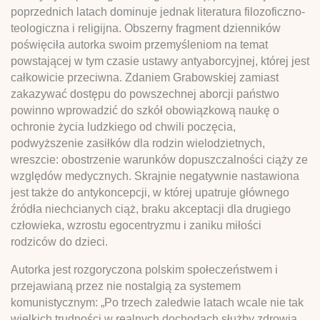
poprzednich latach dominuje jednak literatura filozoficzno-
teologiczna i religijna. Obszerny fragment dzienników
poświęciła autorka swoim przemyśleniom na temat
powstającej w tym czasie ustawy antyaborcyjnej, której jest
całkowicie przeciwna. Zdaniem Grabowskiej zamiast
zakazywać dostępu do powszechnej aborcji państwo
powinno wprowadzić do szkół obowiązkową naukę o
ochronie życia ludzkiego od chwili poczęcia,
podwyższenie zasiłków dla rodzin wielodzietnych,
wreszcie: obostrzenie warunków dopuszczalności ciąży ze
względów medycznych. Skrajnie negatywnie nastawiona
jest także do antykoncepcji, w której upatruje głównego
źródła niechcianych ciąż, braku akceptacji dla drugiego
człowieka, wzrostu egocentryzmu i zaniku miłości
rodziców do dzieci.
Autorka jest rozgoryczona polskim społeczeństwem i
przejawianą przez nie nostalgią za systemem
komunistycznym: „Po trzech zaledwie latach wcale nie tak
wielkich trudności w realnych dochodach służby zdrowia,