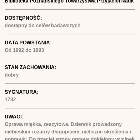
Biblioteka Poznańskiego Towarzystwa Przyjaciół Nauk
DOSTĘPNOŚĆ:
dostępny do celów badawczych
DATA POWSTANIA:
Od
1992
do
1993
STAN ZACHOWANIA:
dobry
SYGNATURA:
1782
UWAGI:
Oprawa miękka, zeszytowa. Dziennik prowadzony
niebieskim i czarny długopisem, nieliczne skreślenia i
poprawki. Do trzeciej strony oprawy doklejony wycinek