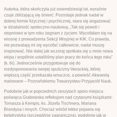
Autorka, która skończyła już osiemdziesiąt lat, wyraźnie
czuje zbliżającą się śmierć. Pozostaje jednak nadal w
dobrej formie fizycznej i psychicznej, stara się angażować
w działalność społeczno-naukową: „Tak się powoli i
stopniowo w tym roku żegnam z życiem. Wycofałam się na
wiosnę z prowadzenia Sekcji Misyjnej w KIK. Co prawda,
nie pozwalają mi się wycofać całkowicie, nadal muszę
inspirować. Nie dalej jak wczoraj spotkała się u mnie nowa
ekipa i wspólnie ustaliliśmy plan pracy do końca tego roku”
(k. 6r). Jednocześnie przygotowuje się do
rozdysponowania swojej spuścizny literackiej, której
większą część przekazała wnuczce, a powieść
Akwarelą
malowane
– Poznańskiemu Towarzystwu Przyjaciół Nauk.
Podobnie jak w poprzednich zeszytach sporo miejsca
poświęca Grabowska refleksjom nad czytanymi książkami:
Tomasza à Kempis, ks. Józefa Tischnera, Mariana
Brandysa i innych. Chociaż wśród lektur pojawia się
beletrystyka (szczególnie zagraniczna), podobnie jak w