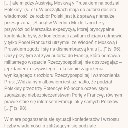
[…] ale między Austryją, Moskwą y Prusakiem na podział
Polskiey” (s. 77). W początkach maja do autorki dociera
wiadomość, że rozbiór Polski jest już sprawą niemalże
przesądzoną: „Stanął w Wiedniu Mr. de Laroche y
przywiózł od Marszałka expedycyą, której pryncypalne
kontenta te były, że konfederacji asyllum chciano odmówić
y tylko Poseł Francuzki utrzymał, że Wiedeń z Moskwą i
Prusakiem zgodził się na dismembracyą kraiu […]” (s. 96).
Duży przy tym żal żywi autorka do Francji, która odmawia
militarnego wsparcia Rzeczypospolitej, nie dostrzegając –
jej zdaniem: oczywistego – dla siebie zagrożenia,
wynikającego z rozbioru Rzeczypospolitej i wzmocnienia
Prus: „Widzialnym albowiem iest aż nadto, że podział
Polskiey przez trzy Potencye Północne oczewistym
zagrażaiąc niebezpieczeństwem Portę y Francyę, równym
prawie staie się interesem Francji iak y samych Polakow
[…]” (s. 98).
W miarę pogarszania się sytuacji konfederatów i wzrostu
liczby wiadomości o zbliżającym się podziale