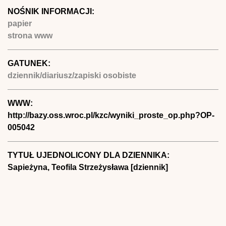
NOŚNIK INFORMACJI:
papier
strona www
GATUNEK:
dziennik/diariusz/zapiski osobiste
WWW:
http://bazy.oss.wroc.pl/kzc/wyniki_proste_op.php?OP-
005042
TYTUŁ UJEDNOLICONY DLA DZIENNIKA:
Sapieżyna, Teofila Strzeżysława [dziennik]