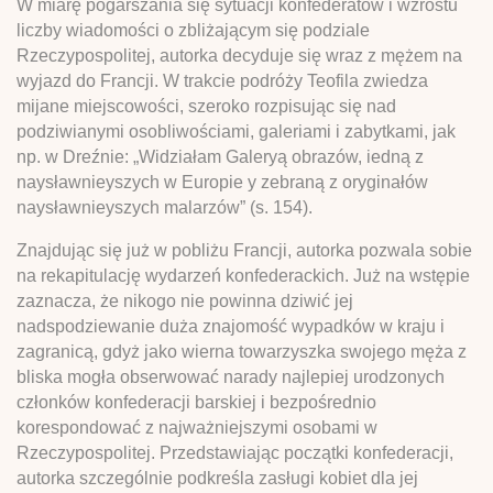
W miarę pogarszania się sytuacji konfederatów i wzrostu
liczby wiadomości o zbliżającym się podziale
Rzeczypospolitej, autorka decyduje się wraz z mężem na
wyjazd do Francji. W trakcie podróży Teofila zwiedza
mijane miejscowości, szeroko rozpisując się nad
podziwianymi osobliwościami, galeriami i zabytkami, jak
np. w Dreźnie: „Widziałam Galeryą obrazów, iedną z
naysławnieyszych w Europie y zebraną z oryginałów
naysławnieyszych malarzów” (s. 154).
Znajdując się już w pobliżu Francji, autorka pozwala sobie
na rekapitulację wydarzeń konfederackich. Już na wstępie
zaznacza, że nikogo nie powinna dziwić jej
nadspodziewanie duża znajomość wypadków w kraju i
zagranicą, gdyż jako wierna towarzyszka swojego męża z
bliska mogła obserwować narady najlepiej urodzonych
członków konfederacji barskiej i bezpośrednio
korespondować z najważniejszymi osobami w
Rzeczypospolitej. Przedstawiając początki konfederacji,
autorka szczególnie podkreśla zasługi kobiet dla jej