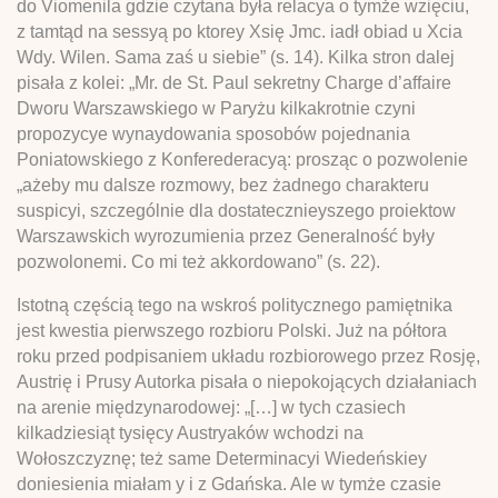
do Viomenila gdzie czytana była relacya o tymże wzięciu,
z tamtąd na sessyą po ktorey Xsię Jmc. iadł obiad u Xcia
Wdy. Wilen. Sama zaś u siebie” (s. 14). Kilka stron dalej
pisała z kolei: „Mr. de St. Paul sekretny Charge d’affaire
Dworu Warszawskiego w Paryżu kilkakrotnie czyni
propozycye wynaydowania sposobów pojednania
Poniatowskiego z Konferederacyą: prosząc o pozwolenie
„ażeby mu dalsze rozmowy, bez żadnego charakteru
suspicyi, szczególnie dla dostatecznieyszego proiektow
Warszawskich wyrozumienia przez Generalność były
pozwolonemi. Co mi też akkordowano” (s. 22).
Istotną częścią tego na wskroś politycznego pamiętnika
jest kwestia pierwszego rozbioru Polski. Już na półtora
roku przed podpisaniem układu rozbiorowego przez Rosję,
Austrię i Prusy Autorka pisała o niepokojących działaniach
na arenie międzynarodowej: „[…] w tych czasiech
kilkadziesiąt tysięcy Austryaków wchodzi na
Wołoszczyznę; też same Determinacyi Wiedeńskiey
doniesienia miałam y i z Gdańska. Ale w tymże czasie