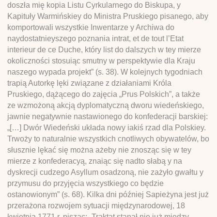
doszła mię kopia Listu Cyrkularnego do Biskupa, y
Kapituły Warmińskiey do Ministra Pruskiego pisanego, aby
komportowali wszystkie Inwentarze y Archiwa do
naydostatnieyszego poznania intrat, et de tout l’Etat
interieur de ce Duche, który list do dalszych w tey mierze
okoliczności stosuiąc smutny w perspektywie dla Kraju
naszego wypada projekt” (s. 38). W kolejnych tygodniach
trapią Autorkę lęki związane z działaniami Króla
Pruskiego, dążącego do zajęcia „Prus Polskich”, a także
ze wzmożoną akcją dyplomatyczną dworu wiedeńskiego,
jawnie negatywnie nastawionego do konfederacji barskiej:
„[…] Dwór Wiedeński układa nowy iakiś rzad dla Polskiey.
Trwoży to naturalnie wszystkich cnotliwych obywatelów, bo
słusznie lękać się można ażeby nie znosząc się w tey
mierze z konfederacyą, znaiąc się nadto słabą y na
dyskrecji cudzego Asyllum osadzoną, nie zażyło gwałtu y
przymusu do przyjęcia wszystkiego co będzie
ostanowionym” (s. 68). Kilka dni później Sapieżyna jest już
przerażona rozwojem sytuacji międzynarodowej, 18
kwietnia 1771 r. pisząc: „Traktat stanął nie już między