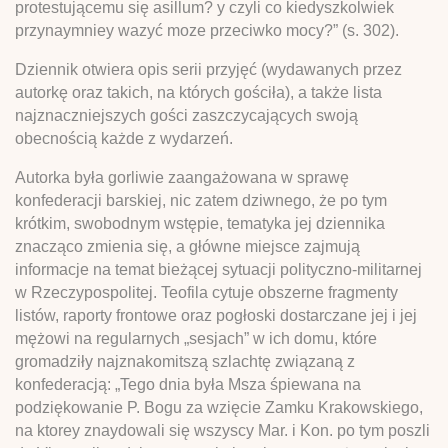
protestującemu się asillum? y czyli co kiedyszkolwiek
przynaymniey wazyć moze przeciwko mocy?” (s. 302).
Dziennik otwiera opis serii przyjęć (wydawanych przez
autorkę oraz takich, na których gościła), a także lista
najznaczniejszych gości zaszczycających swoją
obecnością każde z wydarzeń.
Autorka była gorliwie zaangażowana w sprawę
konfederacji barskiej, nic zatem dziwnego, że po tym
krótkim, swobodnym wstępie, tematyka jej dziennika
znacząco zmienia się, a główne miejsce zajmują
informacje na temat bieżącej sytuacji polityczno-militarnej
w Rzeczypospolitej. Teofila cytuje obszerne fragmenty
listów, raporty frontowe oraz pogłoski dostarczane jej i jej
mężowi na regularnych „sesjach” w ich domu, które
gromadziły najznakomitszą szlachtę związaną z
konfederacją: „Tego dnia była Msza śpiewana na
podziękowanie P. Bogu za wzięcie Zamku Krakowskiego,
na ktorey znaydowali się wszyscy Mar. i Kon. po tym poszli