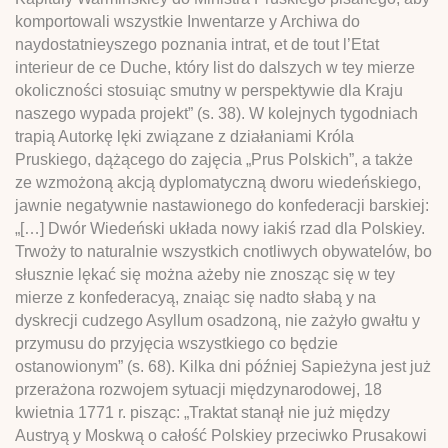
komportowali wszystkie Inwentarze y Archiwa do
naydostatnieyszego poznania intrat, et de tout l’Etat
interieur de ce Duche, który list do dalszych w tey mierze
okoliczności stosuiąc smutny w perspektywie dla Kraju
naszego wypada projekt” (s. 38). W kolejnych tygodniach
trapią Autorkę lęki związane z działaniami Króla
Pruskiego, dążącego do zajęcia „Prus Polskich”, a także
ze wzmożoną akcją dyplomatyczną dworu wiedeńskiego,
jawnie negatywnie nastawionego do konfederacji barskiej:
„[…] Dwór Wiedeński układa nowy iakiś rzad dla Polskiey.
Trwoży to naturalnie wszystkich cnotliwych obywatelów, bo
słusznie lękać się można ażeby nie znosząc się w tey
mierze z konfederacyą, znaiąc się nadto słabą y na
dyskrecji cudzego Asyllum osadzoną, nie zażyło gwałtu y
przymusu do przyjęcia wszystkiego co będzie
ostanowionym” (s. 68). Kilka dni później Sapieżyna jest już
przerażona rozwojem sytuacji międzynarodowej, 18
kwietnia 1771 r. pisząc: „Traktat stanął nie już między
Austryą y Moskwą o całość Polskiey przeciwko Prusakowi