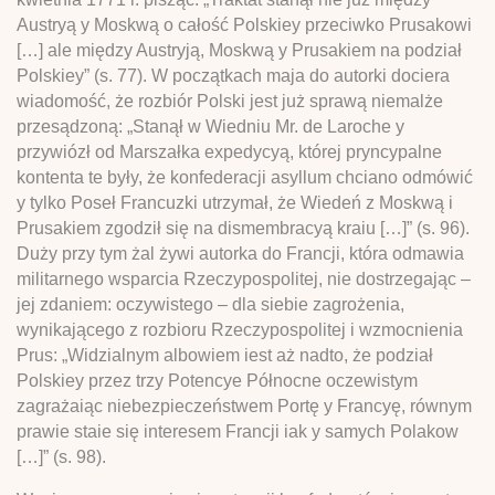
Austryą y Moskwą o całość Polskiey przeciwko Prusakowi
[…] ale między Austryją, Moskwą y Prusakiem na podział
Polskiey” (s. 77). W początkach maja do autorki dociera
wiadomość, że rozbiór Polski jest już sprawą niemalże
przesądzoną: „Stanął w Wiedniu Mr. de Laroche y
przywiózł od Marszałka expedycyą, której pryncypalne
kontenta te były, że konfederacji asyllum chciano odmówić
y tylko Poseł Francuzki utrzymał, że Wiedeń z Moskwą i
Prusakiem zgodził się na dismembracyą kraiu […]” (s. 96).
Duży przy tym żal żywi autorka do Francji, która odmawia
militarnego wsparcia Rzeczypospolitej, nie dostrzegając –
jej zdaniem: oczywistego – dla siebie zagrożenia,
wynikającego z rozbioru Rzeczypospolitej i wzmocnienia
Prus: „Widzialnym albowiem iest aż nadto, że podział
Polskiey przez trzy Potencye Północne oczewistym
zagrażaiąc niebezpieczeństwem Portę y Francyę, równym
prawie staie się interesem Francji iak y samych Polakow
[…]” (s. 98).