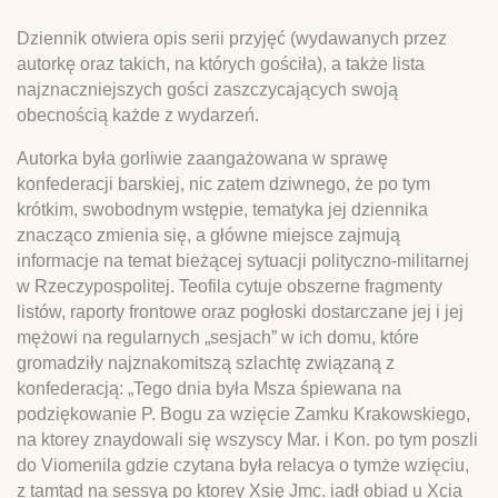
Dziennik otwiera opis serii przyjęć (wydawanych przez
autorkę oraz takich, na których gościła), a także lista
najznaczniejszych gości zaszczycających swoją
obecnością każde z wydarzeń.
Autorka była gorliwie zaangażowana w sprawę
konfederacji barskiej, nic zatem dziwnego, że po tym
krótkim, swobodnym wstępie, tematyka jej dziennika
znacząco zmienia się, a główne miejsce zajmują
informacje na temat bieżącej sytuacji polityczno-militarnej
w Rzeczypospolitej. Teofila cytuje obszerne fragmenty
listów, raporty frontowe oraz pogłoski dostarczane jej i jej
mężowi na regularnych „sesjach” w ich domu, które
gromadziły najznakomitszą szlachtę związaną z
konfederacją: „Tego dnia była Msza śpiewana na
podziękowanie P. Bogu za wzięcie Zamku Krakowskiego,
na ktorey znaydowali się wszyscy Mar. i Kon. po tym poszli
do Viomenila gdzie czytana była relacya o tymże wzięciu,
z tamtąd na sessyą po ktorey Xsię Jmc. iadł obiad u Xcia