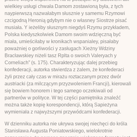
wielkiey usługi chwała Damom zostawioną była, z tych
naypierwszą nazwałabym słusznie y samemu Rzymowi
czcigodną Heronią gdybym nie o własney Siostrze pisać
musiała. Y ieżeliby słusznym niegdyś Rzymu przykładem,
Polska kiedyszkolwiek Damom swoim wdzięczną być
miała, umieściłaby w kronikach wspanialey, pisałaby
poważniej o gorliwości y zasługach Xieżny Wdziny
Bracławskiey niżeli tasz Rplta o swoich Valeryach y
Corneliach” (s. 175). Charakteryzując dalej przebieg
konfederacji, autorka stwierdza z żalem, że konfederaci
żyli przez cały czas w mirażu roztaczanym przez dwór
austriacki (za milczącym przyzwoleniem Francji), kierowali
się bowiem honorem i tego samego oczekiwali od
partnerów w polityce. W tej części pamiętnika znaleźć
można także kopię korespondencji, którą Sapieżyna
wymieniała z najwyższymi przywódcami konfederacji.
W dzienniku autorka nie ukrywa swojej niechęci do króla
Stanisława Augusta Poniatowskiego, wielokrotnie