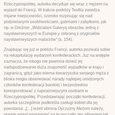
Rzeczypospolitej, autorka decyduje się wraz z mężem na
wyjazd do Francji. W trakcie podróży Teofila zwiedza
mijane miejscowości, szeroko rozpisując się nad
podziwianymi osobliwościami, galeriami i zabytkami, jak
np. w Dreźnie: „Widziałam Galeryą obrazów, iedną z
naysławnieyszych w Europie y zebraną z oryginałów
naysławnieyszych malarzów” (s. 154).
Znajdując się już w pobliżu Francji, autorka pozwala sobie
na rekapitulację wydarzeń konfederackich. Już na wstępie
zaznacza, że nikogo nie powinna dziwić jej
nadspodziewanie duża znajomość wypadków w kraju i
zagranicą, gdyż jako wierna towarzyszka swojego męża z
bliska mogła obserwować narady najlepiej urodzonych
członków konfederacji barskiej i bezpośrednio
korespondować z najważniejszymi osobami w
Rzeczypospolitej. Przedstawiając początki konfederacji,
autorka szczególnie podkreśla zasługi kobiet dla jej
powstania: „[…] ieżeli obrona Oyczyzny Meżom należy,
prawie wstyd wspomnieć na te początki: tey albowiem tak