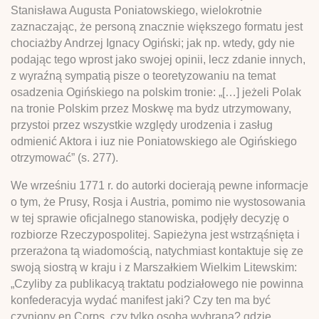
Stanisława Augusta Poniatowskiego, wielokrotnie
zaznaczając, że personą znacznie większego formatu jest
chociażby Andrzej Ignacy Ogiński; jak np. wtedy, gdy nie
podając tego wprost jako swojej opinii, lecz zdanie innych,
z wyraźną sympatią pisze o teoretyzowaniu na temat
osadzenia Ogińskiego na polskim tronie: „[…] jeżeli Polak
na tronie Polskim przez Moskwę ma bydz utrzymowany,
przystoi przez wszystkie względy urodzenia i zasług
odmienić Aktora i iuz nie Poniatowskiego ale Ogińskiego
otrzymować” (s. 277).
We wrześniu 1771 r. do autorki docierają pewne informacje
o tym, że Prusy, Rosja i Austria, pomimo nie wystosowania
w tej sprawie oficjalnego stanowiska, podjęły decyzję o
rozbiorze Rzeczypospolitej. Sapieżyna jest wstrząśnięta i
przerażona tą wiadomością, natychmiast kontaktuje się ze
swoją siostrą w kraju i z Marszałkiem Wielkim Litewskim:
„Czyliby za publikacyą traktatu podziałowego nie powinna
konfederacyja wydać manifest jaki? Czy ten ma być
czyniony en Corps, czy tylko osoba wybrana? gdzie