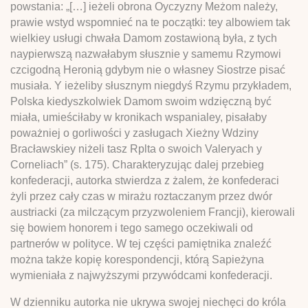
powstania: „[…] ieżeli obrona Oyczyzny Meżom należy,
prawie wstyd wspomnieć na te początki: tey albowiem tak
wielkiey usługi chwała Damom zostawioną była, z tych
naypierwszą nazwałabym słusznie y samemu Rzymowi
czcigodną Heronią gdybym nie o własney Siostrze pisać
musiała. Y ieżeliby słusznym niegdyś Rzymu przykładem,
Polska kiedyszkolwiek Damom swoim wdzięczną być
miała, umieściłaby w kronikach wspanialey, pisałaby
poważniej o gorliwości y zasługach Xieżny Wdziny
Bracławskiey niżeli tasz Rplta o swoich Valeryach y
Corneliach” (s. 175). Charakteryzując dalej przebieg
konfederacji, autorka stwierdza z żalem, że konfederaci
żyli przez cały czas w mirażu roztaczanym przez dwór
austriacki (za milczącym przyzwoleniem Francji), kierowali
się bowiem honorem i tego samego oczekiwali od
partnerów w polityce. W tej części pamiętnika znaleźć
można także kopię korespondencji, którą Sapieżyna
wymieniała z najwyższymi przywódcami konfederacji.
W dzienniku autorka nie ukrywa swojej niechęci do króla