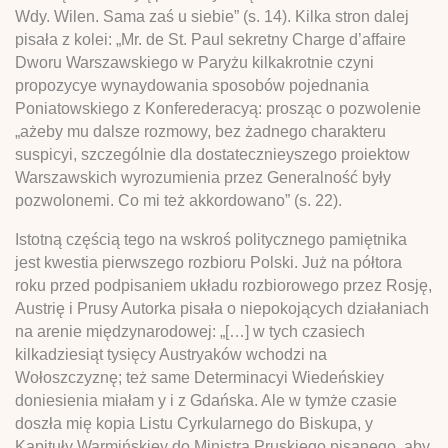
Wdy. Wilen. Sama zaś u siebie” (s. 14). Kilka stron dalej
pisała z kolei: „Mr. de St. Paul sekretny Charge d’affaire
Dworu Warszawskiego w Paryżu kilkakrotnie czyni
propozycye wynaydowania sposobów pojednania
Poniatowskiego z Konferederacyą: prosząc o pozwolenie
„ażeby mu dalsze rozmowy, bez żadnego charakteru
suspicyi, szczególnie dla dostatecznieyszego proiektow
Warszawskich wyrozumienia przez Generalność były
pozwolonemi. Co mi też akkordowano” (s. 22).
Istotną częścią tego na wskroś politycznego pamiętnika
jest kwestia pierwszego rozbioru Polski. Już na półtora
roku przed podpisaniem układu rozbiorowego przez Rosję,
Austrię i Prusy Autorka pisała o niepokojących działaniach
na arenie międzynarodowej: „[…] w tych czasiech
kilkadziesiąt tysięcy Austryaków wchodzi na
Wołoszczyznę; też same Determinacyi Wiedeńskiey
doniesienia miałam y i z Gdańska. Ale w tymże czasie
doszła mię kopia Listu Cyrkularnego do Biskupa, y
Kapituły Warmińskiey do Ministra Pruskiego pisanego, aby