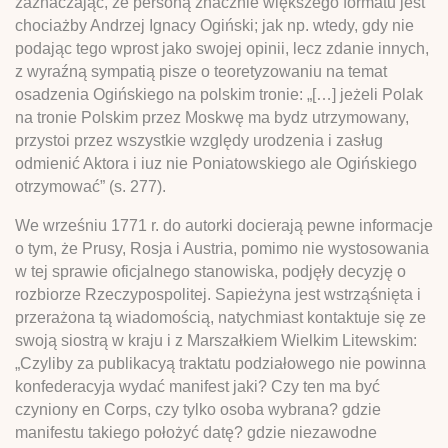
zaznaczając, że personą znacznie większego formatu jest
chociażby Andrzej Ignacy Ogiński; jak np. wtedy, gdy nie
podając tego wprost jako swojej opinii, lecz zdanie innych,
z wyraźną sympatią pisze o teoretyzowaniu na temat
osadzenia Ogińskiego na polskim tronie: „[…] jeżeli Polak
na tronie Polskim przez Moskwę ma bydz utrzymowany,
przystoi przez wszystkie względy urodzenia i zasług
odmienić Aktora i iuz nie Poniatowskiego ale Ogińskiego
otrzymować” (s. 277).
We wrześniu 1771 r. do autorki docierają pewne informacje
o tym, że Prusy, Rosja i Austria, pomimo nie wystosowania
w tej sprawie oficjalnego stanowiska, podjęły decyzję o
rozbiorze Rzeczypospolitej. Sapieżyna jest wstrząśnięta i
przerażona tą wiadomością, natychmiast kontaktuje się ze
swoją siostrą w kraju i z Marszałkiem Wielkim Litewskim:
„Czyliby za publikacyą traktatu podziałowego nie powinna
konfederacyja wydać manifest jaki? Czy ten ma być
czyniony en Corps, czy tylko osoba wybrana? gdzie
manifestu takiego położyć datę? gdzie niezawodne