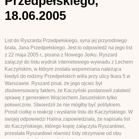
Przedpełskiego,
18.06.2005
List do Ryszarda Przedpełskiego, syna jej przyrodniego
brata, Jana Przedpełskiego. Jest to odpowiedź na jego list
z 22 maja 2005 r., pisana z Nowego Jorku. Ryszard
załączył do listu wydruk internetowego wywiadu z Lechem
Kaczyńskim, w którym została wspomniana należąca
kiedyś do rodziny Przedpełskich willa przy ulicy Ikara 5 w
Warszawie. Ryszard pisał, że jego ojciec był
zbulwersowany faktem, że Kaczyński postanowił załatwić
sprawę z generałem Wojciechem Jaruzelskim tylko
połowicznie. Stwierdził że nie mógłby być politykiem.
Prosił ciotkę o reakcję i wysłanie listu do Kaczyńskiego. W
swojej odpowiedzi Halina zapowiedziała, że napisała list
do Kaczyńskiego, którego kopię załączyła Ryszardowi,
przesłała Ryszardowi również listy otrzymane od obu