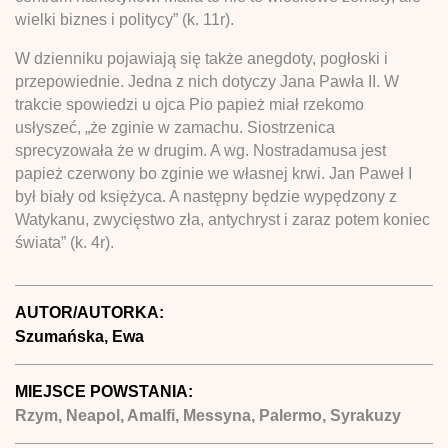
wielki biznes i politycy” (k. 11r).
W dzienniku pojawiają się także anegdoty, pogłoski i
przepowiednie. Jedna z nich dotyczy Jana Pawła II. W
trakcie spowiedzi u ojca Pio papież miał rzekomo
usłyszeć, „że zginie w zamachu. Siostrzenica
sprecyzowała że w drugim. A wg. Nostradamusa jest
papież czerwony bo zginie we własnej krwi. Jan Paweł I
był biały od księżyca. A następny będzie wypędzony z
Watykanu, zwycięstwo zła, antychryst i zaraz potem koniec
świata” (k. 4r).
AUTOR/AUTORKA:
Szumańska, Ewa
MIEJSCE POWSTANIA:
Rzym, Neapol, Amalfi, Messyna, Palermo, Syrakuzy