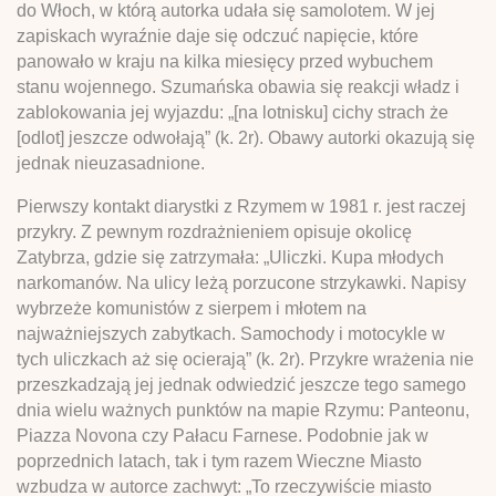
do Włoch, w którą autorka udała się samolotem. W jej
zapiskach wyraźnie daje się odczuć napięcie, które
panowało w kraju na kilka miesięcy przed wybuchem
stanu wojennego. Szumańska obawia się reakcji władz i
zablokowania jej wyjazdu: „[na lotnisku] cichy strach że
[odlot] jeszcze odwołają” (k. 2r). Obawy autorki okazują się
jednak nieuzasadnione.
Pierwszy kontakt diarystki z Rzymem w 1981 r. jest raczej
przykry. Z pewnym rozdrażnieniem opisuje okolicę
Zatybrza, gdzie się zatrzymała: „Uliczki. Kupa młodych
narkomanów. Na ulicy leżą porzucone strzykawki. Napisy
wybrzeże komunistów z sierpem i młotem na
najważniejszych zabytkach. Samochody i motocykle w
tych uliczkach aż się ocierają” (k. 2r). Przykre wrażenia nie
przeszkadzają jej jednak odwiedzić jeszcze tego samego
dnia wielu ważnych punktów na mapie Rzymu: Panteonu,
Piazza Novona czy Pałacu Farnese. Podobnie jak w
poprzednich latach, tak i tym razem Wieczne Miasto
wzbudza w autorce zachwyt: „To rzeczywiście miasto