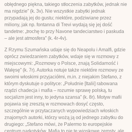
obłędnego piękna, takiego stłoczenia zabytków, jednak nie
ma nigdzie” (k. 3v). Nie wszystkie zabytki jednak
przypadają jej do gustu; niektóre, podziwiane przez
miliony, jak np. fontanna di Trevi wydają się jej dość
tandetne: „trochę to przy Navone tandeciarstwo i paskuda
– ale jest atmosfera” (k. 4r-4v).
Z Rzymu Szumańska udaje się do Neapolu i Amalfi, gdzie
oprócz zwiedzaniem zabytków, wdaje się w rozmowy z
miejscowymi: „Rozmowy o Polsce, znają Solidarność i
Wałęsę” (k. 7r). Autorka notuje także niektóre rozmowy ze
swoimi włoskimi przyjaciółmi, m.in. z niejakim Stefano, z
którym dyskutuje o polityce: „Południe [Italii] rabowana
rządzi chadecja i mafia – rozumie sprawę polską, tu
socjalizm jest inny, to jedyna szansa” (k. 8r). Motyw mafii
pojawia się zresztą w rozmowach dosyć często,
szczególnie w przytaczanych wypowiedziach włoskich
znajomych autorki, którzy wożą ją od jednego zabytku do
drugiego: „Stefano mówi, że Palermo to europejskie
centrum narkotyków. Mafia to nie te wioskowe zemsty, ale