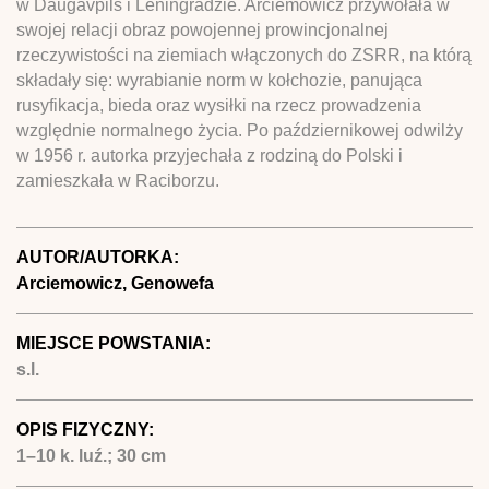
w Daugavpils i Leningradzie. Arciemowicz przywołała w
swojej relacji obraz powojennej prowincjonalnej
rzeczywistości na ziemiach włączonych do ZSRR, na którą
składały się: wyrabianie norm w kołchozie, panująca
rusyfikacja, bieda oraz wysiłki na rzecz prowadzenia
względnie normalnego życia. Po październikowej odwilży
w 1956 r. autorka przyjechała z rodziną do Polski i
zamieszkała w Raciborzu.
AUTOR/AUTORKA:
Arciemowicz, Genowefa
MIEJSCE POWSTANIA:
s.l.
OPIS FIZYCZNY:
1–10 k. luź.; 30 cm