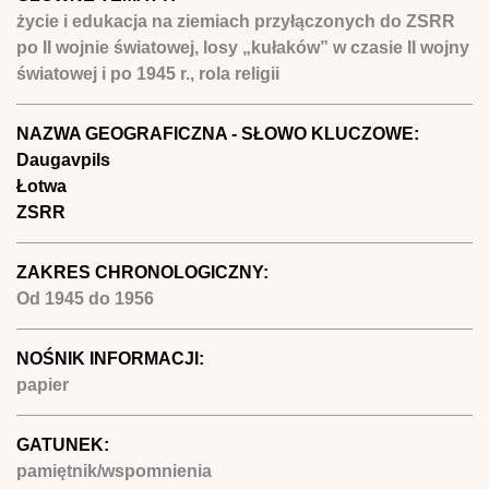
życie i edukacja na ziemiach przyłączonych do ZSRR
po II wojnie światowej, losy „kułaków” w czasie II wojny
światowej i po 1945 r., rola religii
NAZWA GEOGRAFICZNA - SŁOWO KLUCZOWE:
Daugavpils
Łotwa
ZSRR
ZAKRES CHRONOLOGICZNY:
Od
1945
do
1956
NOŚNIK INFORMACJI:
papier
GATUNEK:
pamiętnik/wspomnienia