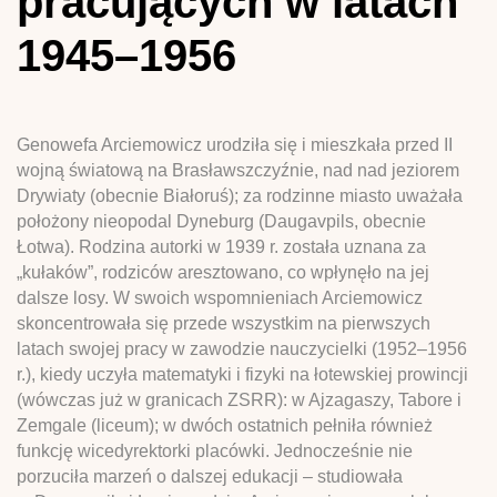
pracujących w latach
1945–1956
Genowefa Arciemowicz urodziła się i mieszkała przed II
wojną światową na Brasławszczyźnie, nad nad jeziorem
Drywiaty (obecnie Białoruś); za rodzinne miasto uważała
położony nieopodal Dyneburg (Daugavpils, obecnie
Łotwa). Rodzina autorki w 1939 r. została uznana za
„kułaków”, rodziców aresztowano, co wpłynęło na jej
dalsze losy. W swoich wspomnieniach Arciemowicz
skoncentrowała się przede wszystkim na pierwszych
latach swojej pracy w zawodzie nauczycielki (1952–1956
r.), kiedy uczyła matematyki i fizyki na łotewskiej prowincji
(wówczas już w granicach ZSRR): w Ajzagaszy, Tabore i
Zemgale (liceum); w dwóch ostatnich pełniła również
funkcję wicedyrektorki placówki. Jednocześnie nie
porzuciła marzeń o dalszej edukacji – studiowała