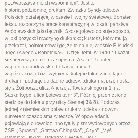
pt. „Warszawa moich wspomnień”. Jest to
historia podziemnej drukarni Związku Syndykalistów
Polskich, działającej w czasie II wojny światowej. Bohater
tekstu rozpoczyna pracę konspiracyjną w lokalu państwa
Wróblewskich jako łącznik. Szczegółowo opisuje sposób,
w jaki pozyskał maszynę drukarską; kustosz, który mu ją
przekazał, poinformował go, że to na niej właśnie Piłsudski
„kręcił swego »Robotnika«”. Dzięki temu w 1940 r. ukazał
się pierwszy numer czasopisma „Akcja”. Bohater
wspomina środowisko drukarzy i innych
współpracowników, wymienia kolejne lokalizacje tajnej
drukarni, podając dokładne adresy: „drukarnia przeniosła
się z Żoliborza, ulica Andrzeja Towiańskiego nr 1, na
Saską Kępę, ulica Łotewska nr 3”. Później przeniesiono
siedzibę do lokalu przy ulicy Siennej 39/28. Podczas
jednej z niemieckich obław drukarz ucieka z nowym
numerem czasopisma w teczce. W opowiadaniu
pojawiają się również inne tytuły pism wydawanych przez
ZSP: „Sprawa”, „Sprawa Chłopska”, „Czyn”, „Myśl
Młodych”, „Iskra”, „Dekada” i „Walka Ludu”.