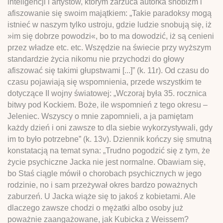
inteligencji i artystów, którym zarzuca autorka snobizm i
afiszowanie się swoim majątkiem: „Takie paradoksy mogą
istnieć w naszym tylko ustroju, gdzie ludzie snobują się, iż
»im się dobrze powodzi«, bo to ma dowodzić, iż są cenieni
przez władze etc. etc. Wszędzie na świecie przy wyższym
standardzie życia nikomu nie przychodzi do głowy
afiszować się takimi głupstwami [...]” (k. 11r). Od czasu do
czasu pojawiają się wspomnienia, przede wszystkim te
dotyczące II wojny światowej: „Wczoraj była 35. rocznica
bitwy pod Kockiem. Boże, ile wspomnień z tego okresu –
Jeleniec. Wszyscy o mnie zapomnieli, a ja pamiętam
każdy dzień i oni zawsze to dla siebie wykorzystywali, gdy
im to było potrzebne” (k. 13v). Dziennik kończy się smutną
konstatacją na temat syna: „Trudno pogodzić się z tym, że
życie psychiczne Jacka nie jest normalne. Obawiam się,
bo Staś ciągle mówił o chorobach psychicznych w jego
rodzinie, no i sam przeżywał okres bardzo poważnych
zaburzeń. U Jacka wiąże się to jakoś z kobietami. Ale
dlaczego zawsze chodzi o mężatki albo osoby już
poważnie zaangażowane, jak Kubicka z Weissem?