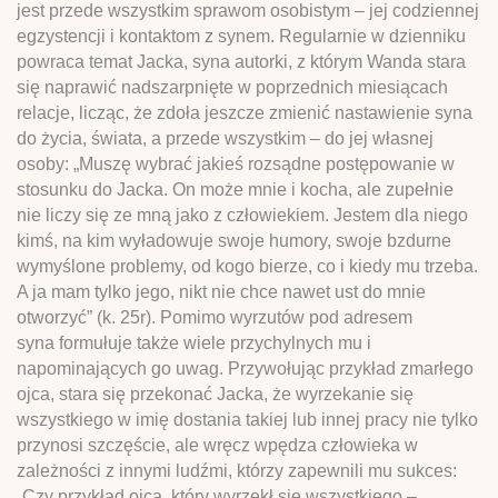
jest przede wszystkim sprawom osobistym – jej codziennej
egzystencji i kontaktom z synem. Regularnie w dzienniku
powraca temat Jacka, syna autorki, z którym Wanda stara
się naprawić nadszarpnięte w poprzednich miesiącach
relacje, licząc, że zdoła jeszcze zmienić nastawienie syna
do życia, świata, a przede wszystkim – do jej własnej
osoby: „Muszę wybrać jakieś rozsądne postępowanie w
stosunku do Jacka. On może mnie i kocha, ale zupełnie
nie liczy się ze mną jako z człowiekiem. Jestem dla niego
kimś, na kim wyładowuje swoje humory, swoje bzdurne
wymyślone problemy, od kogo bierze, co i kiedy mu trzeba.
A ja mam tylko jego, nikt nie chce nawet ust do mnie
otworzyć” (k. 25r). Pomimo wyrzutów pod adresem
syna formułuje także wiele przychylnych mu i
napominających go uwag. Przywołując przykład zmarłego
ojca, stara się przekonać Jacka, że wyrzekanie się
wszystkiego w imię dostania takiej lub innej pracy nie tylko
przynosi szczęście, ale wręcz wpędza człowieka w
zależności z innymi ludźmi, którzy zapewnili mu sukces:
„Czy przykład ojca, który wyrzekł się wszystkiego –