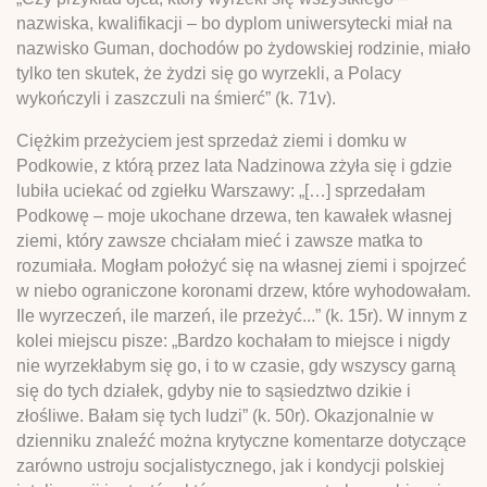
nazwiska, kwalifikacji – bo dyplom uniwersytecki miał na
nazwisko Guman, dochodów po żydowskiej rodzinie, miało
tylko ten skutek, że żydzi się go wyrzekli, a Polacy
wykończyli i zaszczuli na śmierć” (k. 71v).
Ciężkim przeżyciem jest sprzedaż ziemi i domku w
Podkowie, z którą przez lata Nadzinowa zżyła się i gdzie
lubiła uciekać od zgiełku Warszawy: „[…] sprzedałam
Podkowę – moje ukochane drzewa, ten kawałek własnej
ziemi, który zawsze chciałam mieć i zawsze matka to
rozumiała. Mogłam położyć się na własnej ziemi i spojrzeć
w niebo ograniczone koronami drzew, które wyhodowałam.
Ile wyrzeczeń, ile marzeń, ile przeżyć...” (k. 15r). W innym z
kolei miejscu pisze: „Bardzo kochałam to miejsce i nigdy
nie wyrzekłabym się go, i to w czasie, gdy wszyscy garną
się do tych działek, gdyby nie to sąsiedztwo dzikie i
złośliwe. Bałam się tych ludzi” (k. 50r). Okazjonalnie w
dzienniku znaleźć można krytyczne komentarze dotyczące
zarówno ustroju socjalistycznego, jak i kondycji polskiej