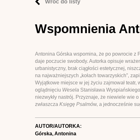
Wróć do listy
Wspomnienia Anto
Antonina Górska wspomina, że po powrocie z P
daje poczucie swobody. Autorka opisuje wrażen
urbanistyczny, brak ciągłości estetycznej, nis
na najważniejszych „kołach towarzyskich”, zapi
Wyjątkowe miejsce w jej życiu zajmował teatr, 
oglądnięciu
Wesela
Stanisława Wyspiańskiego (
niezwykły nastrój. Przyznaje, że niewiele wie 
zwłaszcza
Księgę Psalmó
w, a jednocześnie s
AUTOR/AUTORKA:
Górska, Antonina