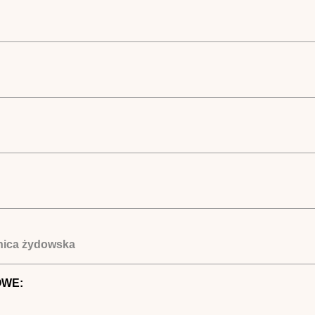
lnica żydowska
OWE: