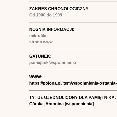
ZAKRES CHRONOLOGICZNY:
Od
1900
do
1909
NOŚNIK INFORMACJI:
mikrofilm
strona www
GATUNEK:
pamiętnik/wspomnienia
WWW:
https://polona.pl/item/wspomnienia-ostatni
TYTUŁ UJEDNOLICONY DLA PAMIĘTNIKA:
Górska, Antonina [wspomnienia]