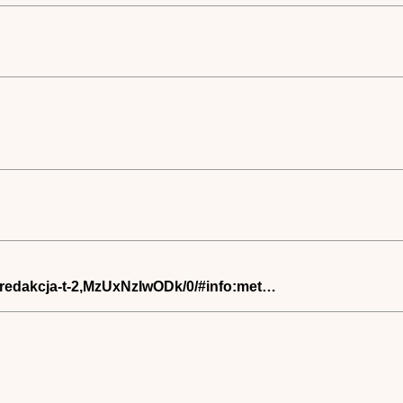
a-redakcja-t-2,MzUxNzIwODk/0/#info:met…