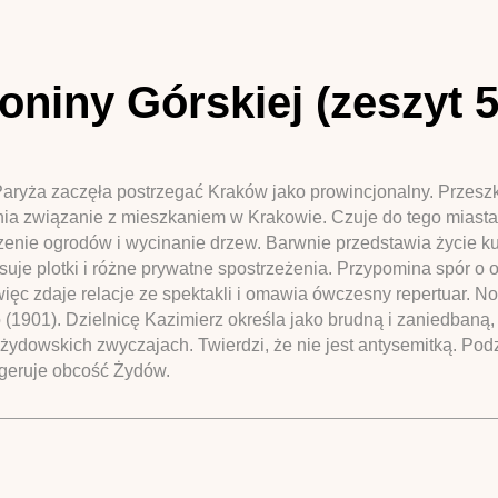
niny Górskiej (zeszyt 5
aryża zaczęła postrzegać Kraków jako prowincjonalny. Przeszk
ia związanie z mieszkaniem w Krakowie. Czuje do tego miasta 
zczenie ogrodów i wycinanie drzew. Barwnie przedstawia życie ku
suje plotki i różne prywatne spostrzeżenia. Przypomina spór o 
więc zdaje relacje ze spektakli i omawia ówczesny repertuar. N
1901). Dzielnicę Kazimierz określa jako brudną i zaniedbaną
o żydowskich zwyczajach. Twierdzi, że nie jest antysemitką. Pod
ugeruje obcość Żydów.