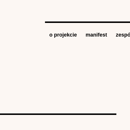
Jump to navigation
o projekcie
manifest
zespó