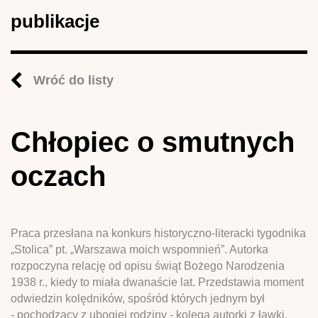
publikacje
Wróć do listy
Chłopiec o smutnych
oczach
Praca przesłana na konkurs historyczno-literacki tygodnika
„Stolica” pt. „Warszawa moich wspomnień”. Autorka
rozpoczyna relację od opisu świąt Bożego Narodzenia
1938 r., kiedy to miała dwanaście lat. Przedstawia moment
odwiedzin kolędników, spośród których jednym był
- pochodzący z ubogiej rodziny - kolega autorki z ławki.