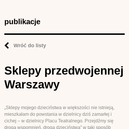
publikacje
Wróć do listy
Sklepy przedwojennej
Warszawy
„Sklepy mojego dzieciństwa w większości nie istnieją,
mieszkałam do powstania w dzielnicy dziś zamarłej i
cichej – w dzielnicy Placu Teatralnego. Przejdźmy się
drogą wspomnień, drogą dzieciństwa” w taki sposób