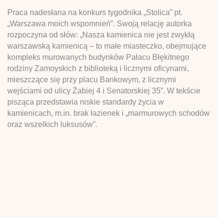
Praca nadesłana na konkurs tygodnika „Stolica” pt.
„Warszawa moich wspomnień”. Swoją relację autorka
rozpoczyna od słów: „Nasza kamienica nie jest zwykłą
warszawską kamienicą – to małe miasteczko, obejmujące
kompleks murowanych budynków Pałacu Błękitnego
rodziny Zamoyskich z biblioteką i licznymi oficynami,
mieszczące się przy placu Bankowym, z licznymi
wejściami od ulicy Żabiej 4 i Senatorskiej 35”. W tekście
pisząca przedstawia niskie standardy życia w
kamienicach, m.in. brak łazienek i „marmurowych schodów
oraz wszelkich luksusów”.